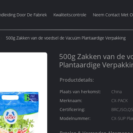
dleiding Door De Fabriek
Kwaliteitscontrole
Neem Contact Met O
500g Zakken van de voedsel de Vacuüm Plantaardige Verpakking
500g Zakken van de v
Plantaardige Verpakki
Productdetails:
Plaats van herkomst:
China
Merknaam:
CX-PACK
Certificering:
BRC,ISO,QS
Modelnummer:
CX-SUP Plan