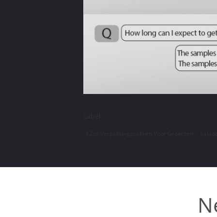
Label:
12oz Verpakkingszakken Voor Groenten
Salad
N