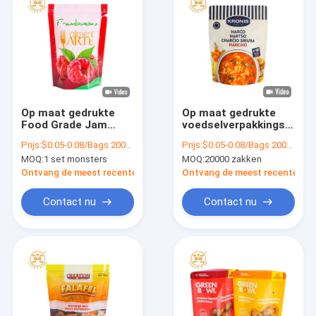
Op maat gedrukte
Op maat gedrukte
Food Grade Jam
voedselverpakkingszak
Packaging Bag Zipper
voor vlees, vis en
Prijs:
$0.05-0.08/Bags 20000-99999 Bags
Prijs:
$0.05-0.08/Bags 20000-99999 Bags
Food Packaging Bag
rijstsoep
MOQ:
1 set monsters
MOQ:
20000 zakken
Stand Up Bag
Ontvang de meest recente Prijs
Ontvang de meest recente Prij
Contact nu
Contact nu
Thuis
Producten
over ons