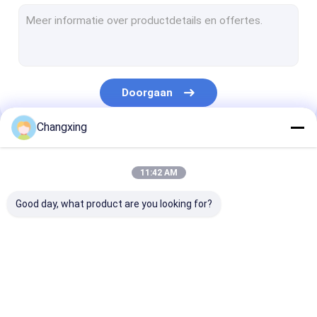
Bakkerij Verpakking van brood
Droge Fruit Verpakkende Zakken
Rijst Verpakkende Zak
Doorgaan
Droge Voedsel Verpakkingszak
Changxing
Plantaardige Verpakkingszakken
Onze Categorieën
Vacuüm Verpakkingszak
11:42 AM
karton verpakkende dozen
Good day, what product are you looking for?
De Zak van de chocoladeverpakking
Detergent Verpakkende Zak
Koffie Verpakkende
snack verpakkende
Braadstukkip
Voedsel voor huisdieren verpakkende zak
Zakken
zakken
verpakking