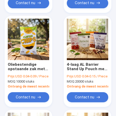
verpakking
Contact nu
Contact nu
Oliebestendige
4-laag AL Barrier
opstaande zak met
Stand Up Pouch met
stikstofvloeistof en
vocht- en
Prijs:
USD 0.04-0.09 / Piece
Prijs:
USD 0.04-0.15 / Piece
hervergrendelbare
zuurstofbestendige
MOQ:
10000 stuks
MOQ:
20000 stuks
rits voor
verpakking voor
verpakkingszak voor
gedroogd fruit
Ontvang de meest recente Prijs
Ontvang de meest recente Prij
snacks
Contact nu
Contact nu