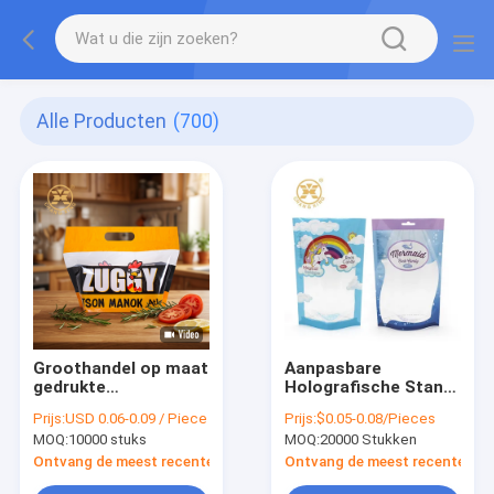
Alle Producten
(700)
Groothandel op maat
Aanpasbare
gedrukte
Holografische Stand-
kippenzakken lechon
up Ziplock Zak voor
Prijs:
USD 0.06-0.09 / Piece
Prijs:
$0.05-0.08/Pieces
manok verpakking
Voedselveilige
MOQ:
10000 stuks
MOQ:
20000 Stukken
leveranciers OEM
Snackverpakking
plastic zakken voor
Ontvang de meest recente Prijs
Ontvang de meest recente Prij
gebraden kippen