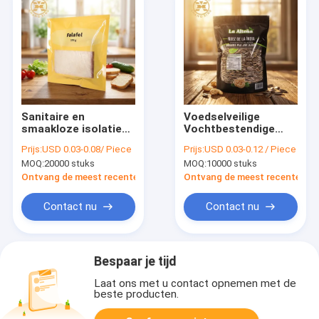
Sanitaire en
Voedselveilige
smaakloze isolatie
Vochtbestendige
bakkerij brood
Stand-up Zak met
Prijs:
USD 0.03-0.08/ Piece
Prijs:
USD 0.03-0.12 / Piece
verpakkingszak met
Hersluitbare
MOQ:
20000 stuks
MOQ:
10000 stuks
hervergrendelbare
Ritssluiting voor
rits en afzonderlijke
Noten en Gedroogd
Ontvang de meest recente Prijs
Ontvang de meest recente Prij
verpakking
Fruit
Contact nu
Contact nu
Bespaar je tijd
Laat ons met u contact opnemen met de
beste producten.