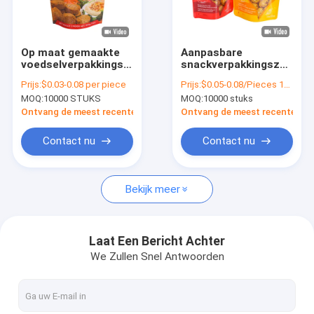
Rondleiding door de fabriek
Kwaliteitscontrole
Op maat gemaakte
Aanpasbare
voedselverpakkingszak
snackverpakkingszakken
Neem contact met ons op
Food Grade
met scheur- en
Prijs:
$0.03-0.08 per piece
Prijs:
$0.05-0.08/Pieces 1000-99999 Pieces
gelamineerde
opstapzakken
MOQ:
10000 STUKS
MOQ:
10000 stuks
opstaande tas voor
geschikt voor
Nieuws
gefrituurd voedsel
verschillende
Ontvang de meest recente Prijs
Ontvang de meest recente Prij
soorten snacks
Gevallen
Contact nu
Contact nu
Vraag een offerte
Bekijk meer
Koffie Verpakkende Zakken
Laat Een Bericht Achter
We Zullen Snel Antwoorden
snack verpakkende zakken
Braadstukkip verpakking