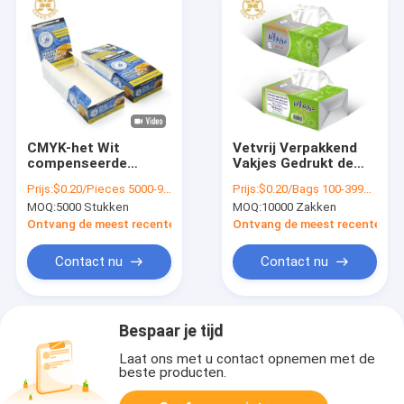
CMYK-het Wit
Vetvrij Verpakkend
compenseerde
Vakjes Gedrukt de
Karton Verpakkende
Kleurenembleem van
Prijs:
$0.20/Pieces 5000-99999 Pieces
Prijs:
$0.20/Bags 100-3999 Bags
Dozen voor de
het Papieren
MOQ:
5000 Stukken
MOQ:
10000 Zakken
Giftdoos van het
zakdoekje
Snack400g Koekje
Beschikbaar Karton
Ontvang de meest recente Prijs
Ontvang de meest recente Prij
Verpakking
Contact nu
Contact nu
Bespaar je tijd
Laat ons met u contact opnemen met de
beste producten.