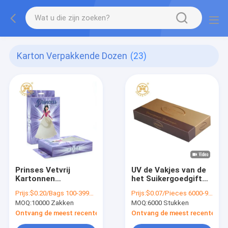
Karton Verpakkende Dozen
(23)
Prinses Vetvrij
UV de Vakjes van de
Kartonnen
het Suikergoedgift
Verpakkingdozen
van de
Prijs:
$0.20/Bags 100-3999 Bags
Prijs:
$0.07/Pieces 6000-99999 Pieces
Deklaagchocolade de
MOQ:
10000 Zakken
MOQ:
6000 Stukken
Vakjes van Baklava
Verpakkende
Ontvang de meest recente Prijs
Ontvang de meest recente Prij
Document en Karton