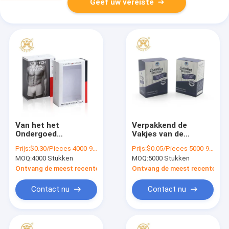
Geef uw vereiste
Van het het
Verpakkend de
Ondergoed
Vakjes van de
Kubusvormige
inktvernis 350g
Prijs:
$0.30/Pieces 4000-9999 Pieces
Prijs:
$0.05/Pieces 5000-99999 Pieces
Karton van mensen
Rdboard
MOQ:
4000 Stukken
MOQ:
5000 Stukken
van de
Vriendschappelijk het
Dozenkraftpapier
Document van
Ontvang de meest recente Prijs
Ontvang de meest recente Prij
Golfmailer
Onmiddellijke
Verpakkende de
Koffieeco Vakje
Contact nu
Contact nu
Dozensgs