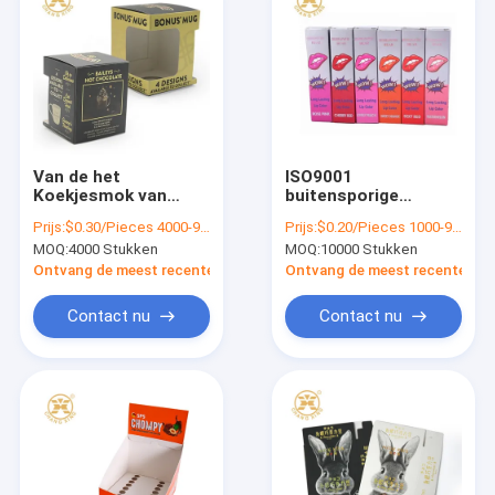
Van de het
ISO9001
Koekjesmok van
buitensporige
Halloween van de
Document Karton de
Prijs:
$0.30/Pieces 4000-9999 Pieces
Prijs:
$0.20/Pieces 1000-99999 Pieces
Ecocompensatie de
Lipglossvakje van de
MOQ:
4000 Stukken
MOQ:
10000 Stukken
Giftdozen die die
Verpakkingsvakjes
met Venster
Ingelaste Douane
Ontvang de meest recente Prijs
Ontvang de meest recente Prij
verpakken voor
Verpakking
Cupcake in reliëf
Contact nu
Contact nu
wordt gemaakt
Thuis
Producten
over ons