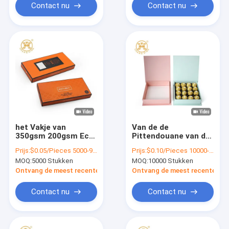
Verpakking
Contact nu
Contact nu
het Vakje van
Van de de
350gsm 200gsm Eco
Pittendouane van de
Vriendschappelijke
Eco
Prijs:
$0.05/Pieces 5000-99999 Pieces
Prijs:
$0.10/Pieces 10000-99999 Pieces
Verpakkende
Vriendschappelijke
MOQ:
5000 Stukken
MOQ:
10000 Stukken
Kerstmisdocument
Cachou van de het
Gift ISO2008
Kartongift van de de
Ontvang de meest recente Prijs
Ontvang de meest recente Prij
Dozenpistache de
Pittennoten die Doos
Contact nu
Contact nu
verpakken