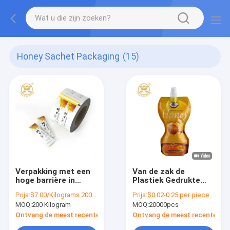
Honey Sachet Packaging
(15)
Verpakking met een
Van de zak de
hoge barrière in
Plastiek Gedrukte
honingzakjes
Gelamineerde
Prijs:
$7.00/Kilograms 200-999 Kilograms
Prijs:
$0.02-0.25 per piece
Verpakkende
MOQ:
200 Kilogram
MOQ:
20000pcs
Vloeistoffen van
honingsspuiten van
Ontvang de meest recente Prijs
Ontvang de meest recente Prij
de het Sappuree