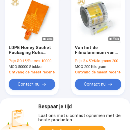
LDPE Honey Sachet
Van het de
Packaging Rohs
Filmaluminium van
Protein Poeder500g
Honey Packets BOPP
Prijs:
$0.15/Pieces 10000-99999 Pieces
Prijs:
$4.59/Kilograms 200-499 Kilograms
Tribune op Zak met
Gelamineerde Poly de
MOQ:
50000 Stukken
MOQ:
200 Kilogram
Pijp
Foliebroodje
Verpakking
Ontvang de meest recente Prijs
Ontvang de meest recente Prij
Contact nu
Contact nu
Bespaar je tijd
Laat ons met u contact opnemen met de
beste producten.