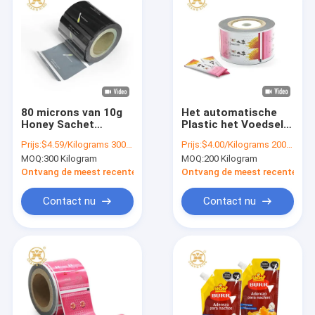
80 microns van 10g
Het automatische
Honey Sachet
Plastic het Voedsel
Packaging Aluminium
van 10g 20g Broodje
Prijs:
$4.59/Kilograms 300-499 Kilograms
Prijs:
$4.00/Kilograms 200-999 Kilograms
Foil het Broodjes
van de
MOQ:
300 Kilogram
MOQ:
200 Kilogram
dieStickpack
Verpakkingsfilm voor
verpakken
Honey Sauce Sachet
Ontvang de meest recente Prijs
Ontvang de meest recente Prij
Contact nu
Contact nu
Thuis
Producten
over ons