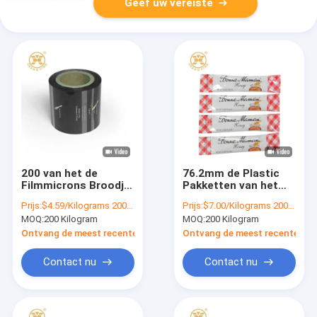
Geef uw vereiste
200 van het de
76.2mm de Plastic
Filmmicrons Broodje
Pakketten van het
van Onmiddellijke
Filmbroodje voor
Prijs:
$4.59/Kilograms 200-499 Kilograms
Prijs:
$7.00/Kilograms 200-999 Kilograms
Koffiehoney sachet
Verpakkingspremie
MOQ:
200 Kilogram
MOQ:
200 Kilogram
packaging food
Honey Packaging
packaging
Metallized Film
Ontvang de meest recente Prijs
Ontvang de meest recente Prij
Contact nu
Contact nu