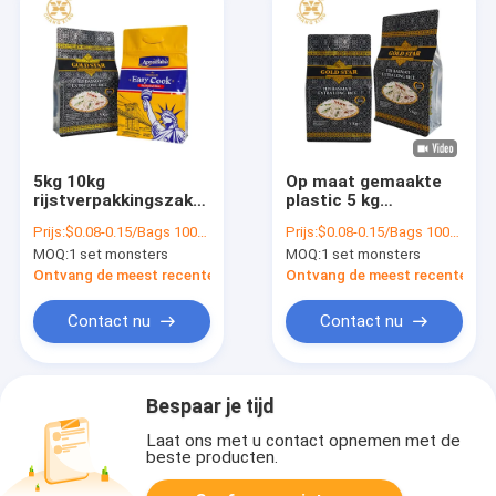
5kg 10kg
Op maat gemaakte
rijstverpakkingszak
plastic 5 kg
Platte bodem zak
rijstverpakkingszakken
Prijs:
$0.08-0.15/Bags 10000-99999 Bags
Prijs:
$0.08-0.15/Bags 10000-99999 Bags
Staande rijstzak voor
hervergrendelbare
MOQ:
1 set monsters
MOQ:
1 set monsters
voedselverpakking
ritslot zak gedrukte
Op maat gedrukte
rijstzak met handvat
Ontvang de meest recente Prijs
Ontvang de meest recente Prij
platte bodemzakken
Contact nu
Contact nu
Bespaar je tijd
Laat ons met u contact opnemen met de
beste producten.