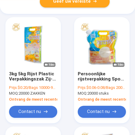
Geef uw vereiste
3kg 5kg Rijst Plastic
Persoonlijke
Verpakkingszak Zij-
rijstverpakking Spout
Gesealde Rijstzak
pouch
Prijs:
$0.20/Bags 10000-99999 Bags
Prijs:
$0.06-0.08/Bags 20000-999999 Bags
Voor
hervergrendelbare
MOQ:
20000 ZAKKEN
MOQ:
20000 stuks
Voedselverpakking
plastic pouch
Aangepaste
gedrukte rijstzak met
Ontvang de meest recente Prijs
Ontvang de meest recente Prij
Bedrukking
handvat rijstzakken
Contact nu
Contact nu