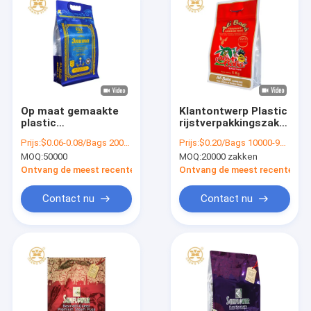
Op maat gemaakte
Klantontwerp Plastic
plastic
rijstverpakkingszak
basmatirijstverpakkingszakken
Flat bottom pouch
Prijs:
$0.06-0.08/Bags 20000-999999 Bags
Prijs:
$0.20/Bags 10000-99999 Bags
hersluitbare zak met
Zipper verpakking 5kg
MOQ:
50000
MOQ:
20000 zakken
ritssluiting bedrukte
Basmati rijstzak
rijstzak met handvat
Ontvang de meest recente Prijs
Ontvang de meest recente Prij
rijstzakken 5kg
Contact nu
Contact nu
Thuis
Producten
over ons