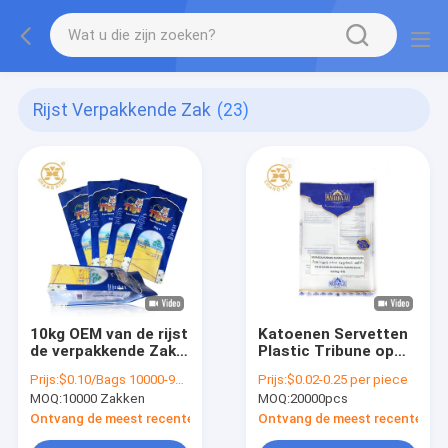
Rijst Verpakkende Zak
(23)
10kg OEM van de rijst
Katoenen Servetten
de verpakkende Zak
Plastic Tribune op
Verpakkende Zakken
Ritssluitingszak met
Prijs:
$0.10/Bags 10000-99999 Bags
Prijs:
$0.02-0.25 per piece
van de Embleem5kgs
Embleem
MOQ:
10000 Zakken
MOQ:
20000pcs
10kgs Rijst
Ontvang de meest recente Prijs
Ontvang de meest recente Prij