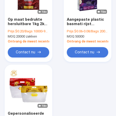
Rondleiding door de fabriek
Kwaliteitscontrole
Op maat bedrukte
Aangepaste plastic
hersluitbare 1kg 2kg
basmati rijst
Neem contact met ons op
5kg
verpakkingszakken
Prijs:
$0.20/Bags 10000-99999 Bags
Prijs:
$0.06-0.08/Bags 20000-999999 Bags
rijstverpakkingszak
hersluitbare zak met
MOQ:
20000 zakken
MOQ:
50000
met plastic handvat,
ritssluiting bedrukte
Nieuws
rijstzak, plastic
rijstzakken 5kg
Ontvang de meest recente Prijs
Ontvang de meest recente Prij
Bolsa, zijde
afgesloten zak
Gevallen
Contact nu
Contact nu
Vraag een offerte
Koffie Verpakkende Zakken
snack verpakkende zakken
Braadstukkip verpakking
Gepersonaliseerde