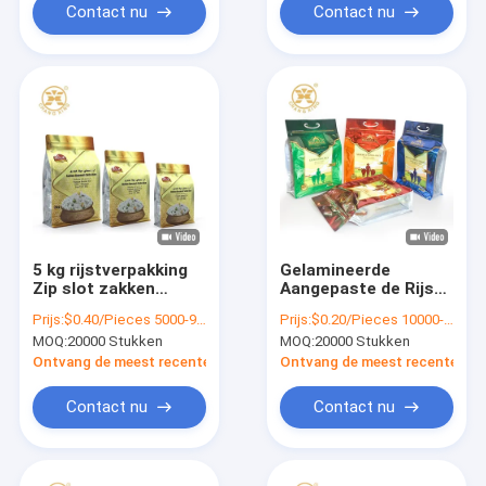
Contact nu
Contact nu
5 kg rijstverpakking
Gelamineerde
Zip slot zakken
Aangepaste de Rijst
platte bodem zak
Verpakkende Zak van
Prijs:
$0.40/Pieces 5000-9999 Pieces
Prijs:
$0.20/Pieces 10000-99999 Pieces
met UV verdwijnen
1kg 2kg 5kg 10kg
MOQ:
20000 Stukken
MOQ:
20000 Stukken
keurt de Plastiek
goed
Ontvang de meest recente Prijs
Ontvang de meest recente Prij
Contact nu
Contact nu