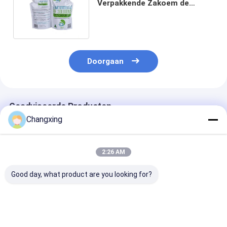
Verpakkende Zakoem de
Verpakkingsdekking van het
Waspoeder
Doorgaan
Geadviseerde Producten
Changxing
2:26 AM
Good day, what product are you looking for?
Op maat gemaakte
150 ml 1L 5L
Op maat gedru
draagbare stand-up
wasmiddel
100ml 250ml 
wasmiddelverpakkingszak
verpakkingszak
sap drank spo