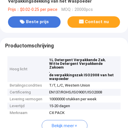
Verpakkingsdekking van het Waspoeder
Prijs：$0.02-0.25 per piece
MOQ：20000pcs
Beste prijs
Contact nu
Productomschrijving
,
1L Detergent Verpakkende Zak
Witte Detergent Verpakkende
Zakoem
Hoog licht
,
de verpakkingszak ISO2008 van het
waspoeder
Betalingscondities
T/T, L/C, Western Union
Certificering
EN137/ROHS/ISO9001/ISO2008
Levering vermogen
10000000 stukken per week
Levertijd
15-20 dagen
Merknaam
CX PACK
Bekijk meer