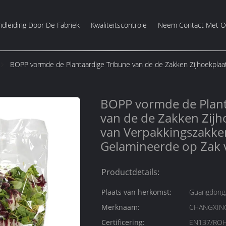
dleiding Door De Fabriek
Kwaliteitscontrole
Neem Contact Met O
BOPP vormde de Plantaardige Tribune van de de Zakken Zijhoekpla
BOPP vormde de Plant
van de de Zakken Zij
van Verpakkingszakke
Gelamineerde op Zak 
Productdetails:
Plaats van herkomst:
Guangdong,
Merknaam:
CHANGXIN
Certificering:
EN137/ROH