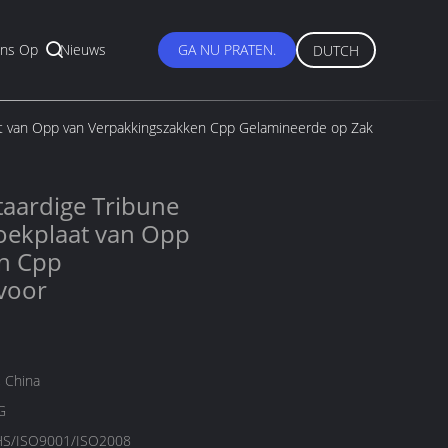
ns Op
Nieuws
GA NU PRATEN.
DUTCH
at van Opp van Verpakkingszakken Cpp Gelamineerde op Zak
aardige Tribune
hoekplaat van Opp
n Cpp
voor
 China
G
S/ISO9001/ISO2008