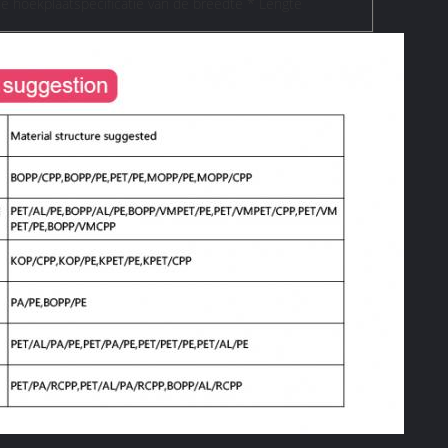
de hoekplaatspecificatie van de breedte * Lengte