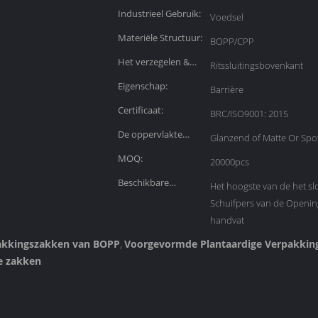
Industrieel Gebruik:
Voedsel
Materiële Structuur:
BOPP/CPP
Het verzegelen &
Ritssluitingsbovenkant
Handvat:
Eigenschap:
Barrière
Certificaat:
BRC/ISO9001: 2015
De oppervlakte
Glanzend of Matte Or Spo
eindigt:
MOQ:
20000pcs
Beschikbare
Het hoogste van de het slo
toebehoren:
Schuifpers van de Opening
handvat
pakkingszakken van BOPP
Voorgevormde Plantaardige Verpakkin
,
e zakken