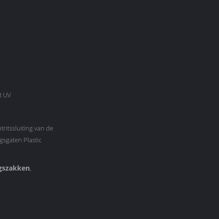
t UV
tritssluiting van de
sgaten Plastic
gszakken
,