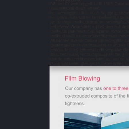
PAK van CX werd opgericht in 1985. Onze waa
(kwaliteitsbrandkast) en BRC-.
Het werd opgericht in 1985. Wij zijn gekoz
Het prima materiaal en het beheer zijn de 
van de hoge snelheidsdruk, en ons onafhanke
verbeteren. Bovendien, wij bezitten ook de
snelheids plak-machines, Japanse IWASEI-za
snelheid kwaliteit-controlerende machines 
Wij kunnen diverse zakken (zij-verzegelde z
spuitenzakken en retortzakken) en andere str
verdraaide films, geneeskunde verpakkende 
document vakje, vertoningsvakje en zak, gif
Met de concurrentievoordelen van van de lag
China aanbieden. Gelieve te aarzelen niet om