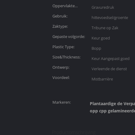
Oppervlakte
Gravuredruk
Behandeling:
Gebruik:
hittevoedsel/groente
Zaktype:
Tribune op Zak
Gepaste volgorde:
Keur goed
Plastic Type:
Bopp
Size&Thickness:
Keur Aangepast goed
Ontwerp:
Verleende de dienst
Voordeel:
Mistbarrière
Markeren:
Plantaardige de Ver
opp cpp gelamineerd
Productomschrijving