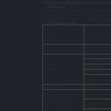
Voorgevormde de groente verpakke
Markering
De Duidelijke Mist plastic zak van de voedse
Het duidelijke Plastiek luchtte Plastic Zakl
Het hoge Verse Fruit van de barrière verzeg
Productgegevens
Opnieuw te gebru
Punt
Diaritssluiting 
Voor bevroren vo
Toepassing
vlees, enz.
Brandkast & Voe
1. PET+CPP
2. BOPP+CPP
Materiaal
3. PET+AL+NY+P
4 volgens de eis 
Steekproef
Kosteloos
1. Type van prod
2. Zakstukken of 
Snelle citaatuiteinden