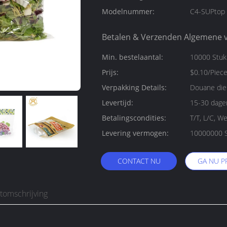
Modelnummer:
C4-SUPtop
Betalen & Verzenden Algemene 
Min. bestelaantal:
10000 Stu
Prijs:
$0.10/Piec
Verpakking Details:
Douane die 
Levertijd:
15-30 dage
Betalingscondities:
T/T, L/C, W
Levering vermogen:
CONTACT NU
GA NU P
tomschrijving