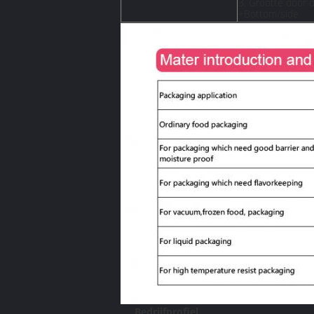
3. Grootte door 
+Bottom/side
Bedrijfprofiel