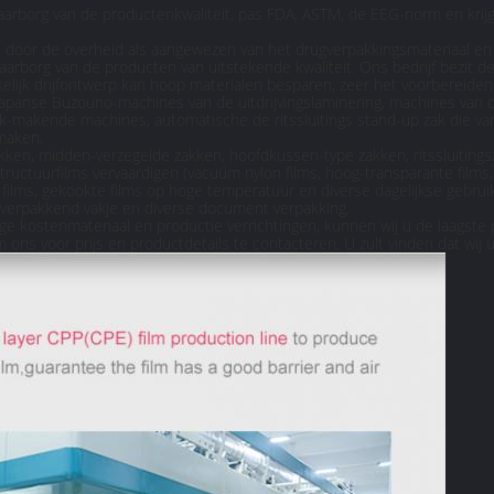
rborg van de productenkwaliteit, pas FDA, ASTM, de EEG-norm en krijgt 
en door de overheid als aangewezen van het drugverpakkingsmateriaal 
waarborg van de producten van uitstekende kwaliteit. Ons bedrijf bezi
lijk drijfontwerp kan hoop materialen besparen, zeer het voorbereiden v
 Japanse Buzouno-machines van de uitdrijvingslaminering, machines van 
k-makende machines, automatische de ritssluitings stand-up zak die v
maken.
akken, midden-verzegelde zakken, hoofdkussen-type zakken, ritssluitingsz
uctuurfilms vervaardigen (vacuüm nylon films, hoog-transparante films, h
films, gekookte films op hoge temperatuur en diverse dagelijkse gebrui
t verpakkend vakje en diverse document verpakking.
e kostenmateriaal en productie verrichtingen, kunnen wij u de laagste p
 ons voor prijs en productdetails te contacteren. U zult vinden dat wij u