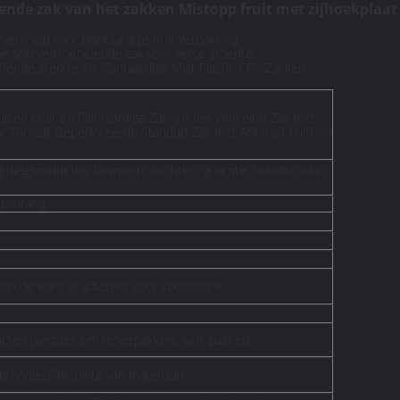
nde zak van het zakken Mistopp fruit met zijhoekplaat
lversheid voor plantaardige fruit verpakking
ldpe anti vertroebelende zak voor verse groente
elende sterkte en Plantaardige Mist Plastic CPP-Zakken
iken Fruit en Plantaardige Zakken het Winkelen Zak met
voor Tomaat Geperforeerde Standup Zak met Antimist Funtion
edingsmiddelen, bevroren vruchten, groente, braadstukkip,
dselrang
E
van de klant of adviseer door specificatie
ucten (verzoek om te verpakken, welk pakket)
broodjesfilm (dikte van materiaal)