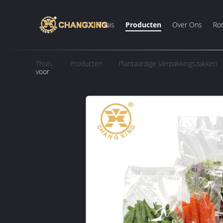
Thuis
Producten
Over Ons
Ron
Thuis
Producten
Plantaardige Verpakkingszakken
voor