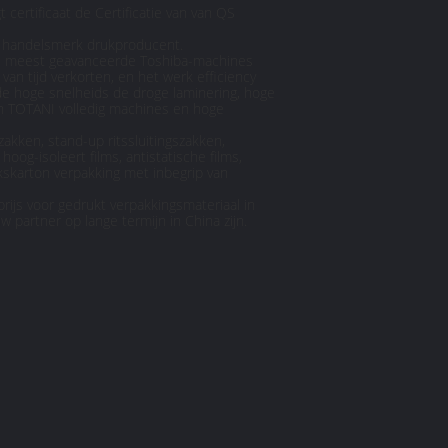
certificaat de Certificatie van van QS
en handelsmerk drukproducent.
t de meest geavanceerde Toshiba-machines
an tijd verkorten, en het werk efficiency
de hoge snelheids de droge laminering, hoge
an TOTANI volledig machines en hoge
akken, stand-up ritssluitingszakken,
oog-isoleert films, antistatische films,
kskarton verpakking met inbegrip van
rijs voor gedrukt verpakkingsmateriaal in
w partner op lange termijn in China zijn.