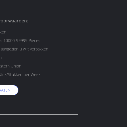
voorwaarden:
kken
es 10000-99999 Pieces
aangezien u wilt verpakken
n
estern Union
10000000 Stuk/Stukken per Week
RATEN.