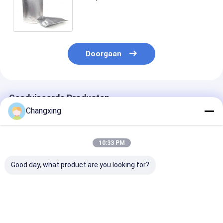
Weerstandsretort van de Vacuüm
Verpakkingszak 135C verpakken
Doorgaan
Geadviseerde Producten
Changxing
10:33 PM
Good day, what product are you looking for?
Aangepaste
Doorzichtige
CPP 125C
afdrukken Food
verpakkingszak voor
milieuvriendeli
Grade Beef Jerky
vers vlees op maat
vakuumpakket
verpakkingstas
Voedselverpakkingen