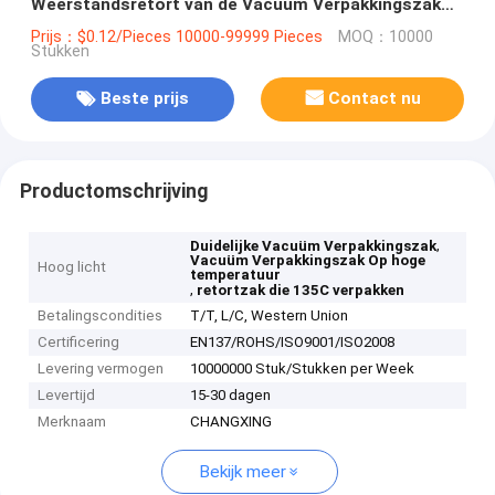
Weerstandsretort van de Vacuüm Verpakkingszak
135C verpakken
Prijs：$0.12/Pieces 10000-99999 Pieces
MOQ：10000
Stukken
Beste prijs
Contact nu
Productomschrijving
,
Duidelijke Vacuüm Verpakkingszak
Vacuüm Verpakkingszak Op hoge
Hoog licht
temperatuur
,
retortzak die 135C verpakken
Betalingscondities
T/T, L/C, Western Union
Certificering
EN137/ROHS/ISO9001/ISO2008
Levering vermogen
10000000 Stuk/Stukken per Week
Levertijd
15-30 dagen
Merknaam
CHANGXING
Bekijk meer