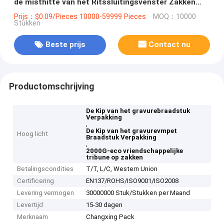
de misthitte van het Ritssluitingsvenster Zakken
van de de Antibarrière de Roosterende kip
Prijs：$0.09/Pieces 10000-59999 Pieces
MOQ：10000
Stukken
Beste prijs
Contact nu
Productomschrijving
De Kip van het gravurebraadstuk
Verpakking
,
De Kip van het gravurevmpet
Hoog licht
Braadstuk Verpakking
,
2000G-eco vriendschappelijke
tribune op zakken
Betalingscondities
T/T, L/C, Western Union
Certificering
EN137/ROHS/ISO9001/ISO2008
Levering vermogen
30000000 Stuk/Stukken per Maand
Levertijd
15-30 dagen
Merknaam
Changxing Pack