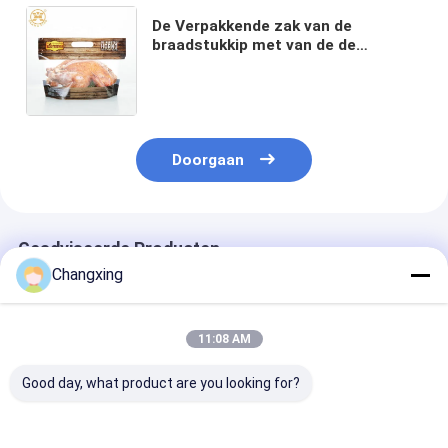
De Verpakkende zak van de
braadstukkip met van de de
misthitte van het
Ritssluitingsvenster Zakken van de
de Antibarrière de Roosterende kip
Doorgaan
Geadviseerde Producten
Changxing
11:08 AM
Good day, what product are you looking for?
0.5kg de Kip van het
Op maat gedrukte
200 micron 5 