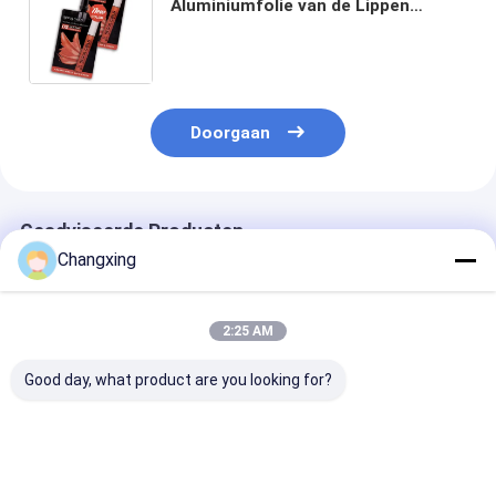
Aluminiumfolie van de Lippen
Opnieuw te gebruiken 5mm
Kosmetische Verpakkende Zak
Gelamineerde Zakken
Doorgaan
Geadviseerde Producten
Changxing
2:25 AM
Good day, what product are you looking for?
Papieren
van de het Masker de
Gravure VMP
cosmeticaverpakking
Kosmetische
cosmetische
met plastic
Verpakkende Zak van
kwaliteit plast