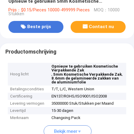
Opnieuw te gebruiken 5mm Kosmetische
Verpakkende Zak Gelamineerde Zakken
Prijs：$0.15/Pieces 10000-499999 Pieces
MOQ：10000
Stukken
Beste prijs
Contact nu
Productomschrijving
Opnieuw te gebruiken Kosmetische
Verpakkende Zak
Hoog licht
,
,
5mm Kosmetische Verpakkende Zak
8.6mm de gelamineerde zakken van
de aluminiumfolie
Betalingscondities
T/T, L/C, Western Union
Certificering
EN137/ROHS/ISO9001/ISO2008
Levering vermogen
35000000 Stuk/Stukken per Maand
Levertijd
15-30 dagen
Merknaam
Changxing Pack
Bekijk meer