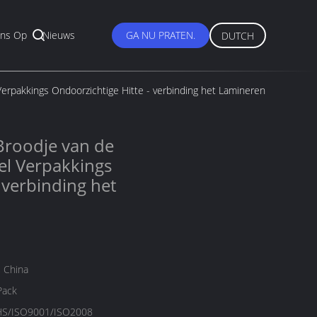
ns Op
Nieuws
GA NU PRATEN.
DUTCH
erpakkings Ondoorzichtige Hitte - verbinding het Lamineren
Broodje van de
el Verpakkings
 verbinding het
 China
Pack
S/ISO9001/ISO2008