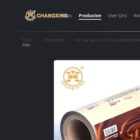
Thuis
Producten
Over Ons
Ron
Thuis
Producten
De Zak Van De Chocoladeverpakk
Film