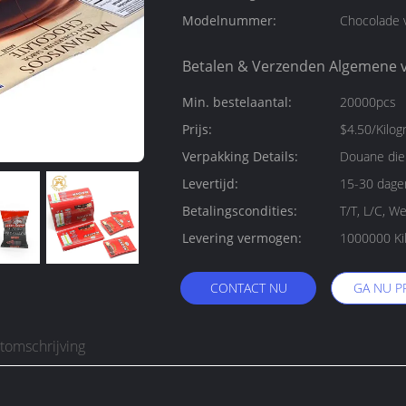
Modelnummer:
Chocolade 
Betalen & Verzenden Algemene 
Min. bestelaantal:
20000pcs
Prijs:
$4.50/Kilog
Verpakking Details:
Douane die 
Levertijd:
15-30 dage
Betalingscondities:
T/T, L/C, W
Levering vermogen:
CONTACT NU
GA NU P
tomschrijving