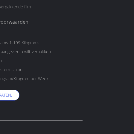
verpakkende film
voorwaarden:
rams 1-199 Kilograms
aangezien u wilt verpakken
n
estern Union
1000000 Kilogram/Kilogram per Week
RATEN.