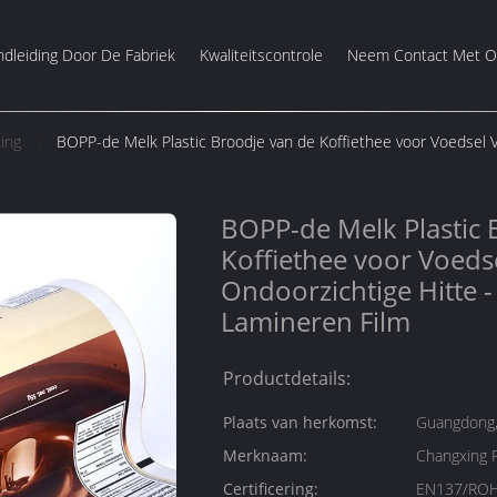
dleiding Door De Fabriek
Kwaliteitscontrole
Neem Contact Met O
ing
BOPP-de Melk Plastic Broodje van de Koffiethee voor Voedsel V
BOPP-de Melk Plastic 
Koffiethee voor Voeds
Ondoorzichtige Hitte -
Lamineren Film
Productdetails:
Plaats van herkomst:
Guangdong,
Merknaam:
Changxing 
Certificering:
EN137/ROH