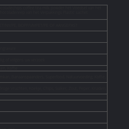
coladechips coffee tea milk powder het Voedsel van het
hocoladereep van het Verpakkings Plastic sachet
 PET/NY/PE, BOPP/VMPET/PE OF AANGEPAST
engravure
5kg of volgens uw verzoek
en, Koffie
mkan, Banaanspaanders, Superfood, Natuurvoeding, Koffie,
Droge Vruchten, Koekje, Chips, Suiker, Zout, Peper, Kruiden,
nen, enz.