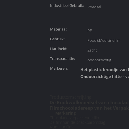
Industrieel Gebruik:
Voedsel
Materiaal:
PE
Gebruik:
Food&Medicinefilm
Hardheid:
Zacht
Transparantie:
ondoorzichtig
Markeren:
Het plastic broodje van
Ondoorzichtige hitte - v
Productomschrijving
De Rookwolkvoedsel van chocolade
Filmchocoladereep van het Verpak
Markering
Chocolade verpakkende film
De film van de snackbaromslag
Aluminunfilm