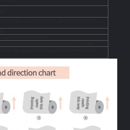
let
chtbestendig, zuurstofweerstand, goede het verzegelen
den
t aantrekkelijker te maken
afmetingen om aan persoonlijke vereisten te voldoen
uren om aan algemene en speciale functievereisten te