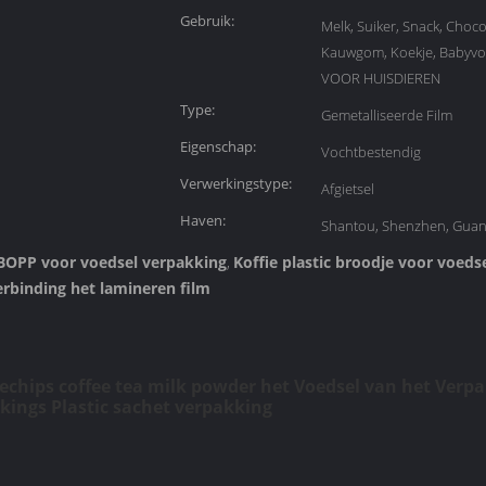
Gebruik:
Melk, Suiker, Snack, Choco
Kauwgom, Koekje, Babyvo
VOOR HUISDIEREN
Type:
Gemetalliseerde Film
Eigenschap:
Vochtbestendig
Verwerkingstype:
Afgietsel
Haven:
Shantou, Shenzhen, Gua
 BOPP voor voedsel verpakking
Koffie plastic broodje voor voeds
,
erbinding het lamineren film
chips coffee tea milk powder het Voedsel van het Verp
kings Plastic sachet verpakking