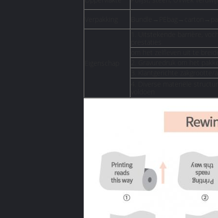
Verpakking
Bundle→PEbag→carton→pal
1. Uitstekende barrière, vo
prestaties
om het zelfleven uit te brei
2. Gravuredruk om het pakke
Eigenschap
3. Klantgerichte zakgrootte/
4. Diverse materiële struct
voldoen