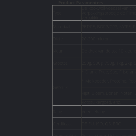
Product Paramenters
De Rookwolkvoedsel van cho
Type
Verpakkingsbroodje de Filmc
verpakking
Materiaal
PET/PE, BOPP/CPP, NY/PE,
Dikte
20-200 microns
Kleur
De druk van de tot 10 kleur
Grootte
250g, 500g, 750g, 1kg, 2kg, 
* Drank, Thee, Sap, Frisdrank
* Melkpoeder, Proteïne, Roo
Gebruik
Rijst, Bloem, Bonen, Noten, 
Rotssuikergoed, enz.
Rang
Voedselrang
Certificaat
DE EU, ISO, QS, BRC
Oppervlakte
Polijst, steen, UVvlek verdwij