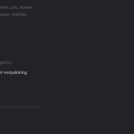
lade, Lolly, Noedel,
edsel, VOEDSEL
ngzhou
el verpakking
,
akkingsbroodje de