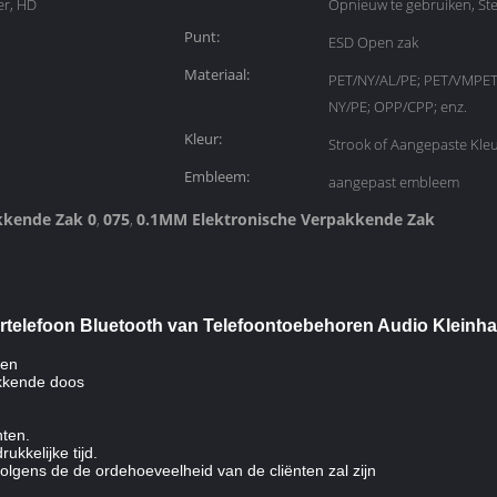
er, HD
Opnieuw te gebruiken, St
Punt:
ESD Open zak
Materiaal:
PET/NY/AL/PE; PET/VMPET
NY/PE; OPP/CPP; enz.
Kleur:
Strook of Aangepaste Kle
Embleem:
aangepast embleem
kkende Zak 0
075
0.1MM Elektronische Verpakkende Zak
,
,
ortelefoon Bluetooth van Telefoontoebehoren Audio Klein
zen
akkende doos
nten.
ukkelijke tijd.
 volgens de de ordehoeveelheid van de cliënten zal zijn