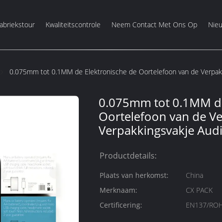
abriekstour
Kwaliteitscontrole
Neem Contact Met Ons Op
Nie
0.075mm tot 0.1MM de Elektronische de Oortelefoon van de Verpakk
0.075mm tot 0.1MM de
Oortelefoon van de V
Verpakkingsvakje Aud
Productdetails:
Plaats van herkomst:
China
Merknaam:
CX PACK
Certificering:
EN137/ROH