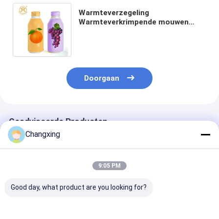
Warmteverzegeling
Warmteverkrimpende mouwen
Etiketten Drankrol Film
Voedselverpakkingszak
Drankverpakkingszak
Doorgaan
Geadviseerde Producten
Changxing
9:05 PM
Good day, what product are you looking for?
LDPE PVC-
De Hitte van de
Het voedsel di