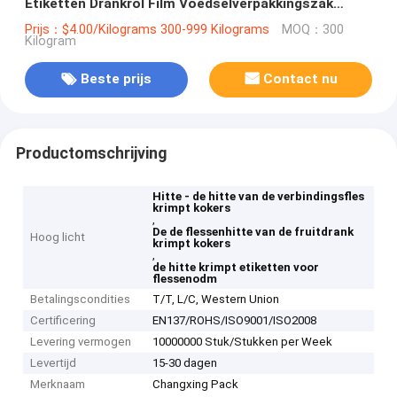
Etiketten Drankrol Film Voedselverpakkingszak
Drankverpakkingszak
Prijs：$4.00/Kilograms 300-999 Kilograms
MOQ：300
Kilogram
Beste prijs
Contact nu
Productomschrijving
Hitte - de hitte van de verbindingsfles
krimpt kokers
,
De de flessenhitte van de fruitdrank
Hoog licht
krimpt kokers
,
de hitte krimpt etiketten voor
flessenodm
Betalingscondities
T/T, L/C, Western Union
Certificering
EN137/ROHS/ISO9001/ISO2008
Levering vermogen
10000000 Stuk/Stukken per Week
Levertijd
15-30 dagen
Merknaam
Changxing Pack