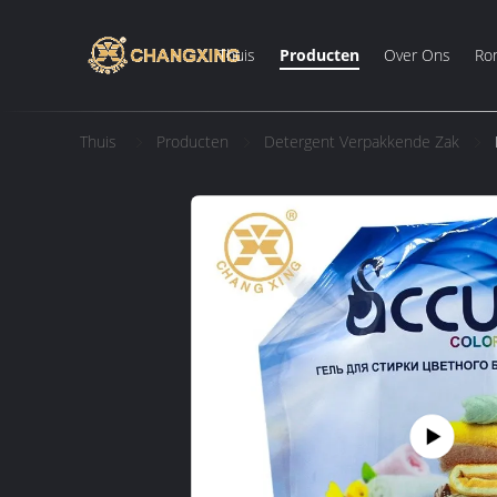
Thuis
Producten
Over Ons
Ron
Thuis
Producten
Detergent Verpakkende Zak