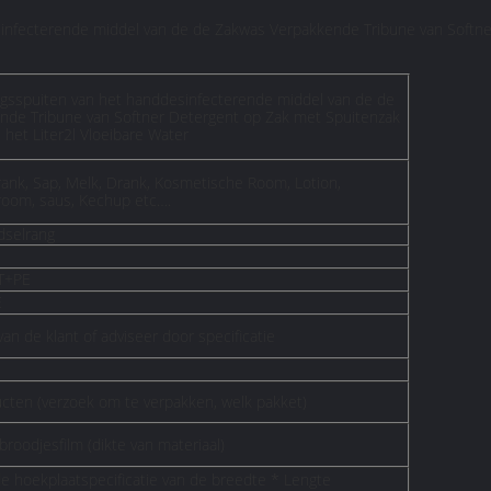
infecterende middel van de de Zakwas Verpakkende Tribune van Softne
gsspuiten van het handdesinfecterende middel van de de
nde Tribune van Softner Detergent op Zak met Spuitenzak
 het Liter2l Vloeibare Water
rank, Sap, Melk, Drank, Kosmetische Room, Lotion,
room, saus, Kechup etc….
dselrang
T+PE
E
van de klant of adviseer door specificatie
ucten (verzoek om te verpakken, welk pakket)
broodjesfilm (dikte van materiaal)
de hoekplaatspecificatie van de breedte * Lengte