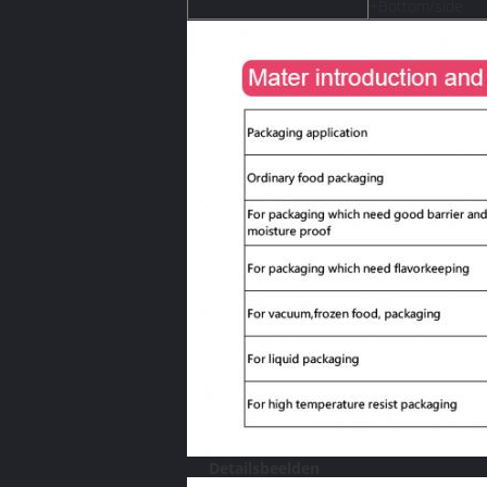
+Bottom/side
Detailsbeelden