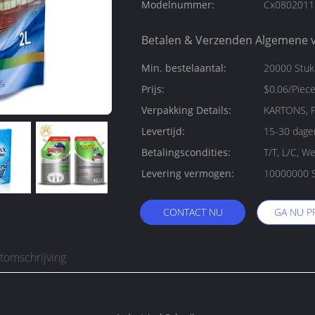
Modelnummer:
Cx0802011
Betalen & Verzenden Algemene 
Min. bestelaantal:
20000 Stu
Prijs:
$0.06/Piec
Verpakking Details:
KARTONS, P
Levertijd:
15-30 dage
Betalingscondities:
T/T, L/C, W
Levering vermogen:
CONTACT NU
GA NU P
tomschrijving