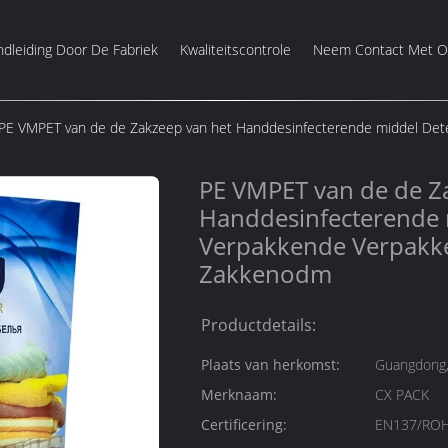
dleiding Door De Fabriek
Kwaliteitscontrole
Neem Contact Met O
PE VMPET van de de Zakzeep van het Handdesinfecterende middel De
PE VMPET van de de Z
Handdesinfecterende 
Verpakkende Verpakk
Zakkenodm
Productdetails:
Plaats van herkomst:
Guangdong,
Merknaam:
CX PACK
Certificering:
EN137/ROH