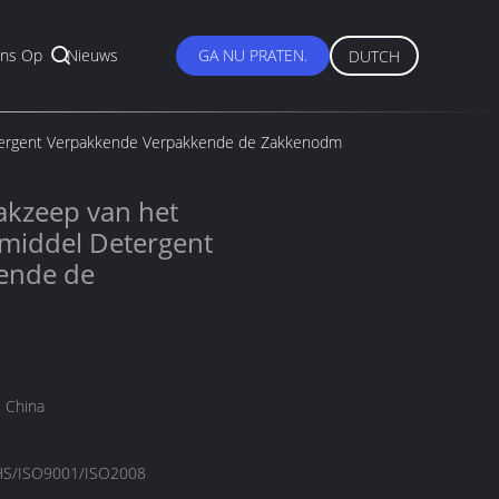
ns Op
Nieuws
GA NU PRATEN.
DUTCH
tergent Verpakkende Verpakkende de Zakkenodm
akzeep van het
middel Detergent
ende de
 China
S/ISO9001/ISO2008