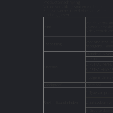
Productomschrijving
Van de Verpakkingsspuiten van het handdes
Zeepzak van het Liter2l Vloeibare Water
Productgegevens
Van de Verpakkin
Punt
Zakwas Verpakke
5 de Zeepzak van
Voor Vloeistof, D
Toepassing
detergens, Hand
Brandkast & Voe
1. PET+PE
2. PET+AL+VMPE
Materiaal
3. PET+AL+NY+P
4 volgens de eis 
Steekproef
Kosteloos
1. Type van prod
2. Zakstukken of 
Snelle citaatuiteinden
3. Grootte door 