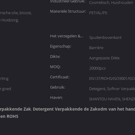
Industrieel Gebruik:
Cosmetisch, Huishouden
Materiële Structuur:
ische olie, bloost,
PET/AL/PE
e Huidzorg,
Het verzegelen &
Spuitenbovenkant
Handvat:
Eigenschap:
Barrière
Dikte:
Aangepaste Dikte
MOQ:
20000pcs
Certificaat:
rting
EN137/ROHS/ISO9001/ISO
Gebruik:
e goed
Detegent, Softner Verpakk
Haven:
SHANTOU HAVEN, SHENZ
erpakkende Zak
Detergent Verpakkende de Zakodm van het hand
,
ken ROHS