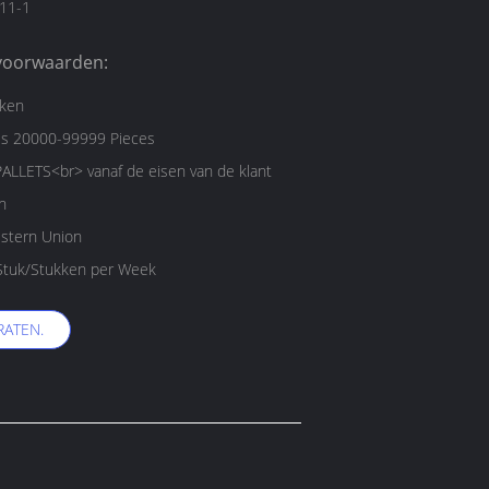
11-1
voorwaarden:
kken
es 20000-99999 Pieces
ALLETS<br> vanaf de eisen van de klant
n
estern Union
10000000 Stuk/Stukken per Week
RATEN.