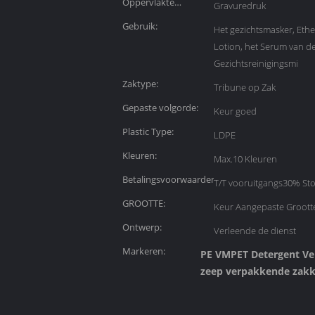
Oppervlakte
Gravuredruk
Behandeling:
Gebruik:
Het gezichtsmasker, Ether
Lotion, het Serum van d
Gezichtsreinigingsmi
Zaktype:
Tribune op Zak
Gepaste volgorde:
Keur goed
Plastic Type:
LDPE
Kleuren:
Max.10 Kleuren
Betalingsvoorwaarden:
T/T vooruitgangs30% Sto
GROOTTE:
Keur Aangepaste Groott
Ontwerp:
Verleende de dienst
Markeren:
PE VMPET Detergent V
zeep verpakkende zak