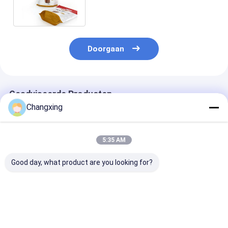
Doorgaan
Geadviseerde Producten
Changxing
5:35 AM
Good day, what product are you looking for?
Gravure VMPET
OEM-logo 250 g
Custom Printe
bakkerijbrood
bakkerij brood
Bakery Bread
Verpakking 500 g
verpakking
Packaging Ba
Plastic Bread
Packaging Po
Beste prijs
Beste prijs
Beste pri