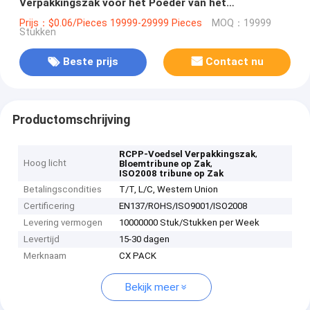
Verpakkingszak voor het Poeder van het
Bloembrood
Prijs：$0.06/Pieces 19999-29999 Pieces
MOQ：19999
Stukken
Beste prijs
Contact nu
Productomschrijving
,
RCPP-Voedsel Verpakkingszak
Hoog licht
,
Bloemtribune op Zak
ISO2008 tribune op Zak
Betalingscondities
T/T, L/C, Western Union
Certificering
EN137/ROHS/ISO9001/ISO2008
Levering vermogen
10000000 Stuk/Stukken per Week
Levertijd
15-30 dagen
Merknaam
CX PACK
Bekijk meer