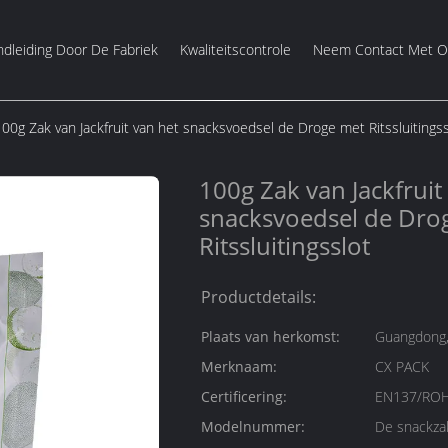
dleiding Door De Fabriek
Kwaliteitscontrole
Neem Contact Met O
100g Zak van Jackfruit van het snacksvoedsel de Droge met Ritssluitingss
100g Zak van Jackfruit
snacksvoedsel de Dro
Ritssluitingsslot
Productdetails:
Plaats van herkomst:
Guangdong,
Merknaam:
CX PACK
Certificering:
EN137/ROH
Modelnummer:
De snackzak