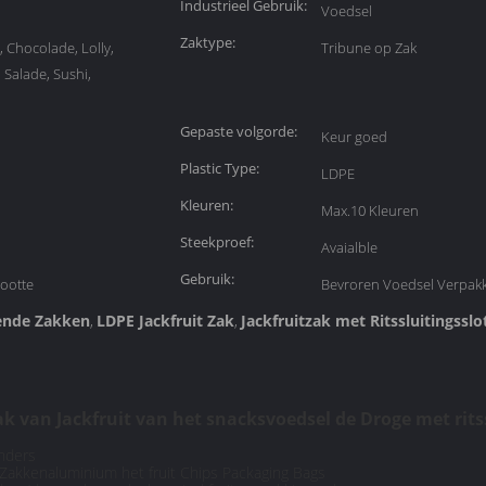
Industrieel Gebruik:
Voedsel
Zaktype:
, Chocolade, Lolly,
Tribune op Zak
Salade, Sushi,
Gepaste volgorde:
Keur goed
Plastic Type:
LDPE
Kleuren:
Max.10 Kleuren
Steekproef:
Avaialble
Gebruik:
ootte
Bevroren Voedsel Verpak
ende Zakken
LDPE Jackfruit Zak
Jackfruitzak met Ritssluitingsslo
,
,
k van Jackfruit van het snacksvoedsel de Droge met ritss
anders
Zakkenaluminium het fruit Chips Packaging Bags