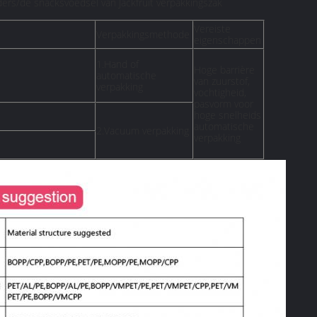
rs/de snacksvoedsel van Jackfruit verpakkingszak
Vereiste
Verpakkingsmethode
eigenschappen
1.Hand of
Hoge barrière
automatische
van zuurstof,
verpakking
vochtigheid,
pasvorm voor
hoge snelheids
automatische
2.Vacuum verpakking
verpakking