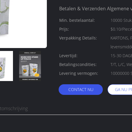
Betalen & Verzenden Algemene 
Min. bestelaantal:
10000 Stu
Prijs:
$0.10/Piec
Verpakking Details:
KARTONS, PALLETS Knapp
levensmidd
Levertijd:
15-30 DAG
Betalingscondities:
T/T, L/C, W
Levering vermogen:
10000000 S
CONTACT NU
GA NU P
tomschrijving