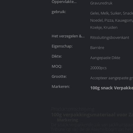
Oppervlakte
Gravuredruk
Behandeling:
gebruik:
Gelei, Melk, Suiker, Snack
Noedel, Pizza, Kauwgom, 
Koekje, Kruiden
Het verzegelen &
Ritssluitingsbovenkant
Handvat:
Eigenschap:
Barrière
Dikte:
Aangepaste Dikte
MOQ:
20000pcs
Grootte:
Accepteer aangepaste gr
Markeren:
100g snack Verpakk
Productomschrijving
100g verpakkingsmateriaal voor Za
Markering
De snack verpakkende zak van Jackfruitspa
Tribune op van de de Foliehefboom van het 