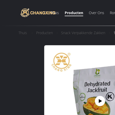
Thuis
Producten
Over Ons
Ron
Thuis
Producten
Snack Verpakkende Zakken