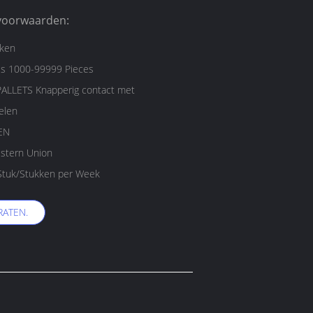
voorwaarden:
kken
es 1000-99999 Pieces
erig contact met
elen
EN
estern Union
tuk/Stukken per Week
RATEN.