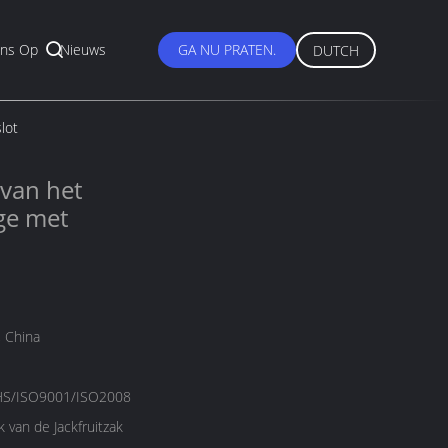
ns Op
Nieuws
GA NU PRATEN.
DUTCH
lot
 van het
ge met
 China
S/ISO9001/ISO2008
 van de Jackfruitzak