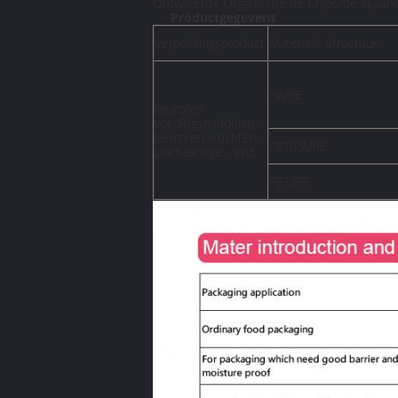
Ontwaterde Organische de Chips/de spaande
Productgegevens
Verpakkingsproduct
Materiële Structuur
PA/PE
bevroren
voedingsmiddelen,
bevroren vruchten,
PET/PA/PE
plantaardige… enz.
PET/PE