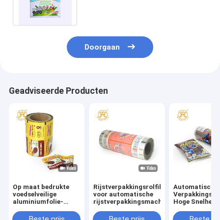
Bakkerijkoekje Verpakkende ODM
Doorgaan
Geadviseerde Producten
Op maat bedrukte
Rijstverpakkingsrolfilm
Automatische
voedselveilige
voor automatische
Verpakkingsfol
aluminiumfolie-
rijstverpakkingsmachine
Hoge Snelheid
laminaatfilm voor
Verpakkingsfol
flexibele
Ideaal voor
Beste prijs
Beste prijs
Beste pri