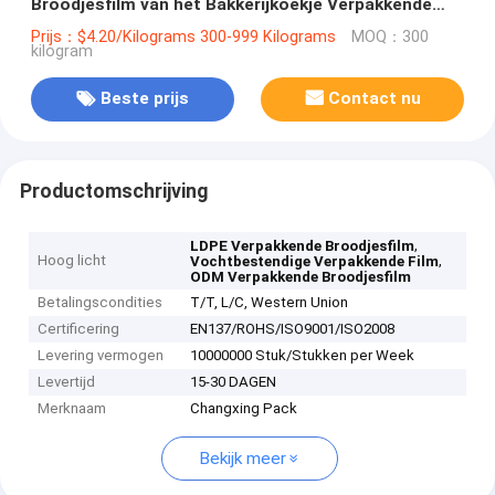
Broodjesfilm van het Bakkerijkoekje Verpakkende
ODM
Prijs：$4.20/Kilograms 300-999 Kilograms
MOQ：300
kilogram
Beste prijs
Contact nu
Productomschrijving
,
LDPE Verpakkende Broodjesfilm
Hoog licht
,
Vochtbestendige Verpakkende Film
ODM Verpakkende Broodjesfilm
Betalingscondities
T/T, L/C, Western Union
Certificering
EN137/ROHS/ISO9001/ISO2008
Levering vermogen
10000000 Stuk/Stukken per Week
Levertijd
15-30 DAGEN
Merknaam
Changxing Pack
Bekijk meer