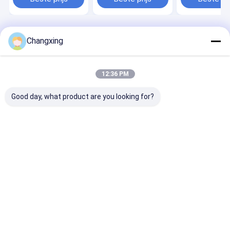
sachetverpakkingen
Automatische
Verpakkingsm
Voedselverpak
Garandeert We
van Verpakking
Thuis
Desktop Site
Changxing
Sitemap
Privacybeleid
Kwaliteit
Koffie Verpakkende Zakken
China Fabriek.Copyright ©
2026 Guangdong Changxing Printing Service Co., Ltd.. All Rights
12:36 PM
Reserved.
Good day, what product are you looking for?
Thuis
Producten
over ons