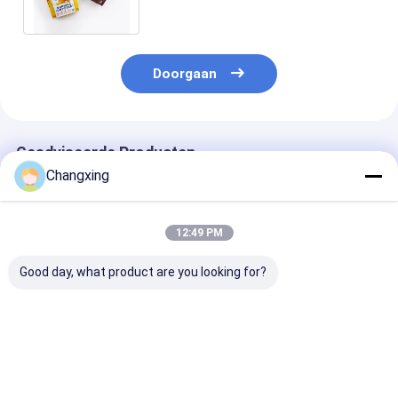
voedsel
Doorgaan
Geadviseerde Producten
Changxing
12:49 PM
Good day, what product are you looking for?
De Koffie van de de
Op maat gedrukte
Aanpassen Zip
Ritssluitingszak van
transparante
Bag Vochtbest
de gravuredruk
verpakking Plastic
Taco
Bevindende
zakken met rits
Verpakkingsza
Verpakking met
noten Amandel
Stand Up Bag 
Beste prijs
Beste prijs
Beste pri
Aluminiumfolie
gedroogde fruit
Zipper