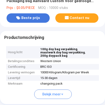
Packaging Bag Aanvaard Custom Voor gedroogd
voedsel
Prijs：$0.05/PIECE
MOQ：10000 stuks
Beste prijs
Contact nu
Productomschrijving
,
100g doy bag verpakking
Hoog licht
,
maatwerk doy bag verpakking
200g doypack bag
Betalingscondities
Western Union
Certificering
BRC ISO
Levering vermogen
10000 Kilogram/Kilogram per Week
Levertijd
15-30 dagen
Merknaam
changxing pack
Bekijk meer