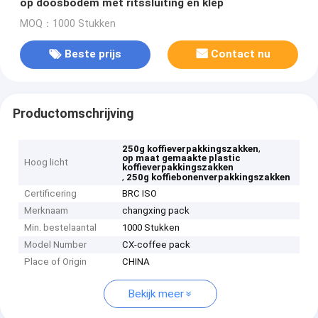
op doosbodem met ritssluiting en klep
MOQ：1000 Stukken
Beste prijs
Contact nu
Productomschrijving
,
250g koffieverpakkingszakken
op maat gemaakte plastic
Hoog licht
koffieverpakkingszakken
,
250g koffiebonenverpakkingszakken
Certificering
BRC ISO
Merknaam
changxing pack
Min. bestelaantal
1000 Stukken
Model Number
CX-coffee pack
Place of Origin
CHINA
Bekijk meer