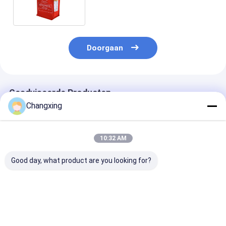
klep
Doorgaan
Geadviseerde Producten
Changxing
10:32 AM
Good day, what product are you looking for?
Op maat gemaakte
250g 500g
Op maat gedru
vochtbestendige
Aangepaste Koffie
platte bodem k
opstaande zak
Platte Bodem Zakje
verpakkingszak
Koffiepoederverpakkingszak
Stand Up
afdichting
Plastic
Koffiebonen
verpakkingsza
Beste prijs
Beste prijs
Beste pri