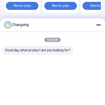
vochtbestendige
functie Zipper
Beste prijs
Beste prijs
Beste pri
plastic verpakking
Thuis
Desktop Site
Changxing
Sitemap
Privacybeleid
Kwaliteit
Koffie Verpakkende Zakken
China Fabriek.Copyright ©
2026 Guangdong Changxing Printing Service Co., Ltd.. All Rights
9:53 AM
Reserved.
Good day, what product are you looking for?
Thuis
Producten
over ons