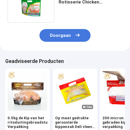
Rotisserie Chicken
Packaging Bags Gravure
Printing
Doorgaan
Geadviseerde Producten
0.5kg de Kip van het
Op maat gedrukte
200 micron 5 
ritssluitingsbraadstuk
geroosterde
gebraden kip
Verpakking
kippenzak Deli vlees
verpakking