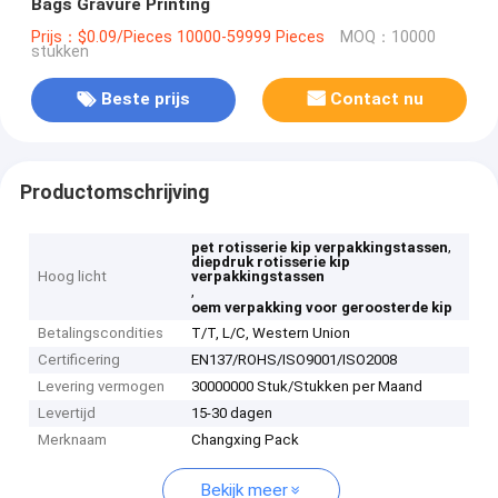
Bags Gravure Printing
Prijs：$0.09/Pieces 10000-59999 Pieces
MOQ：10000
stukken
Beste prijs
Contact nu
Productomschrijving
,
pet rotisserie kip verpakkingstassen
diepdruk rotisserie kip
Hoog licht
verpakkingstassen
,
oem verpakking voor geroosterde kip
Betalingscondities
T/T, L/C, Western Union
Certificering
EN137/ROHS/ISO9001/ISO2008
Levering vermogen
30000000 Stuk/Stukken per Maand
Levertijd
15-30 dagen
Merknaam
Changxing Pack
Bekijk meer