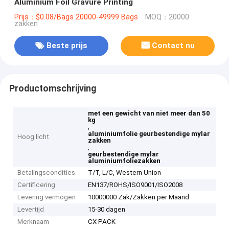
Aluminium Foil Gravure Printing
Prijs：$0.08/Bags 20000-49999 Bags
MOQ：20000
zakken
Beste prijs
Contact nu
Productomschrijving
met een gewicht van niet meer dan 50
kg
,
aluminiumfolie geurbestendige mylar
Hoog licht
zakken
,
geurbestendige mylar
aluminiumfoliezakken
Betalingscondities
T/T, L/C, Western Union
Certificering
EN137/ROHS/ISO9001/ISO2008
Levering vermogen
10000000 Zak/Zakken per Maand
Levertijd
15-30 dagen
Merknaam
CX PACK