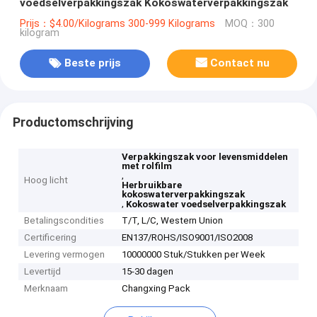
voedselverpakkingszak Kokoswaterverpakkingszak
Prijs：$4.00/Kilograms 300-999 Kilograms
MOQ：300
kilogram
Beste prijs
Contact nu
Productomschrijving
Verpakkingszak voor levensmiddelen
met rolfilm
,
Hoog licht
Herbruikbare
kokoswaterverpakkingszak
,
Kokoswater voedselverpakkingszak
Betalingscondities
T/T, L/C, Western Union
Certificering
EN137/ROHS/ISO9001/ISO2008
Levering vermogen
10000000 Stuk/Stukken per Week
Levertijd
15-30 dagen
Merknaam
Changxing Pack