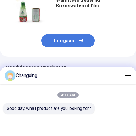
Kokoswaterrol film
voedselverpakkingszak
Kokoswaterverpakkingszak
Doorgaan
Geadviseerde Producten
Changxing
4:17 AM
Good day, what product are you looking for?
LDPE PVC-
Warmteverzegeling
De Hitte van d
verpakkingsfolie met
Warmteverkrimpende
gravureomsla