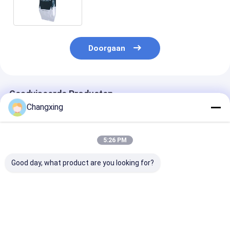
koffiebonen ritszakken
Doorgaan
Geadviseerde Producten
Changxing
5:26 PM
Good day, what product are you looking for?
Op maat gemaakte
250g 500g
Op maat gedru
vochtbestendige
Aangepaste Koffie
platte bodem k
opstaande zak
Platte Bodem Zakje
verpakkingszak
Koffiepoederverpakkingszak
Stand Up
afdichting
Plastic
Koffiebonen
verpakkingsza
Beste prijs
Beste prijs
Beste pri