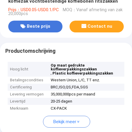
koffiezak vochtbestendige koffiebonen ritszakken
Prijs：USD0.05-USD0.1/PC
MOQ：Vanaf afmeting van zak
20,000pcs
Beste prijs
Contact nu
Productomschrijving
Op maat gedrukte
Hoog licht
koffieverpakkingszakken
,
Plastic koffieverpakkingszakken
Betalingscondities
Western Union, L/C, TT enz.
Certificering
BRC,ISO,QS,FDA,SGS
Levering vermogen
35,000,000pcs per maand
Levertijd
20-25 dagen
Merknaam
CX-PACK
Bekijk meer