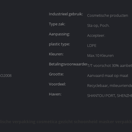
Industrieel gebruik:
Cosmetische producten
Type zak:
Sta op, Poch.
Aanpassing:
Accepteer.
plastic type:
LDPE
Kleuren:
Max.10 Kleuren
Betalingsvoorwaarden:
T/T voorschot 30% aanbet
Grootte:
SO2008
Aanvaard maat op maat
Voordeel:
Recyclebaar, milieuvriende
Haven:
SHANTOU PORT, SHENZH
ische verpakking cosmetica gezicht schoonheid masker verpak