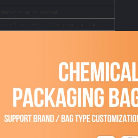
olfilm (dikte van het materiaal)
breedte * Lengte +Bodem/zijkant gusset specificatie