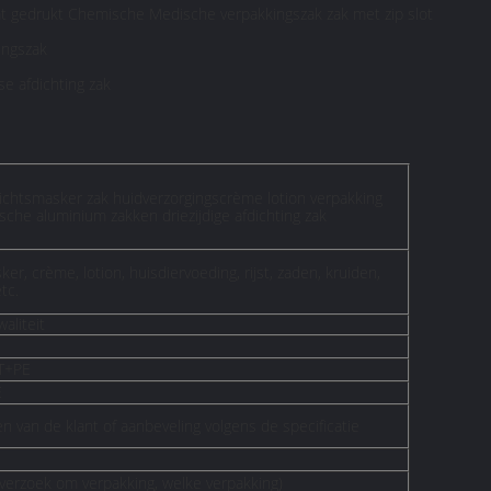
aat gedrukt Chemische Medische
verpakkingszak zak met zip slot
ingszak
se afdichting zak
chtsmasker zak huidverzorgingscrème lotion verpakking
che aluminium zakken driezijdige afdichting zak
er, crème, lotion, huisdiervoeding, rijst, zaden, kruiden,
tc.
aliteit
T+PE
E
n van de klant of aanbeveling volgens de specificatie
(verzoek om verpakking, welke verpakking)