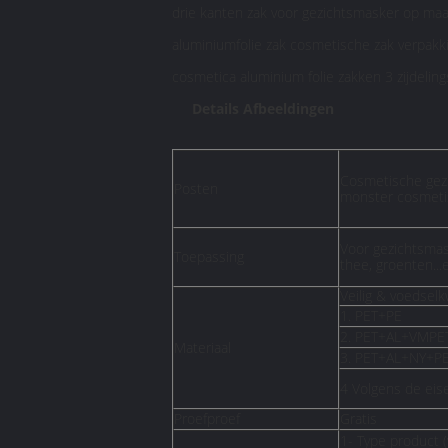
drie kanten zak voor gezichtsmasker op m
aluminiumfolie zak cosmetische zak verpakk
cosmetica aluminium folie zakken 3 zijdeling
Details Afbeeldingen
Cosmetische gezi
Posten
monster cosmetis
Voor gezichtsmask
Toepassing
thee, groenten...e
Veilig & voedselkw
1. PET+PE
2. PET+AL+VMPE
Materiaal
3. PET+AL+NY+P
4 Volgens de eise
Proefproef
Gratis
1- Type product 