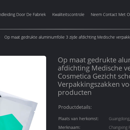
dleiding Door De Fabriek
Kwaliteitscontrole
Neem Contact Met O
Op maat gedrukte aluminiumfolie 3 zijde afdichting Medische verpa
Op maat gedrukte alum
afdichting Medische v
Cosmetica Gezicht sc
Verpakkingszakken vo
producten
Productdetails:
Plaats van herkomst:
Guangdong,
Merknaam:
Changxing 