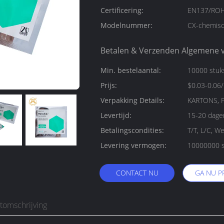
Certificering:
EN137/ROH
Modelnummer:
CX-chemisc
Betalen & Verzenden Algemene 
Min. bestelaantal:
10000 stuk
Prijs:
$0.03-0.06
Verpakking Details:
KARTONS, P
Levertijd:
15-20 dage
Betalingscondities:
T/T, L/C, W
Levering vermogen:
10000000 s
CONTACT NU
GA NU P
tomschrijving