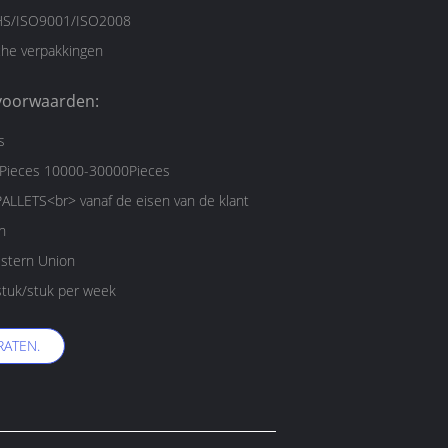
S/ISO9001/ISO2008
he verpakkingen
voorwaarden:
s
/Pieces 10000-30000Pieces
ALLETS<br> vanaf de eisen van de klant
n
estern Union
tuk/stuk per week
RATEN.