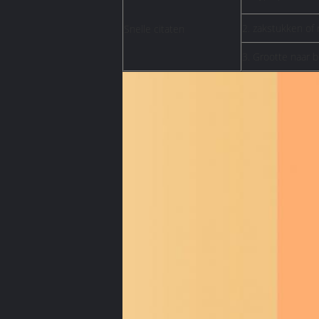
2. zakstukken of r
Snelle citaten
3. Grootte naar 