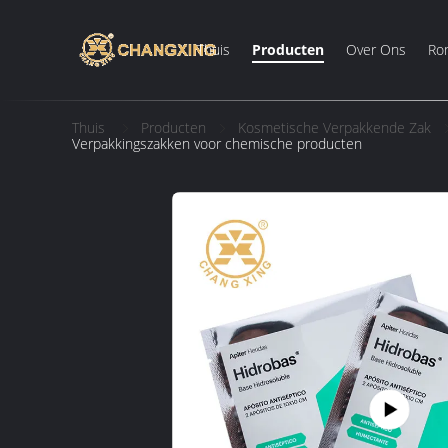
Thuis
Producten
Over Ons
Ron
Thuis
Producten
Kosmetische Verpakkende Zak
Verpakkingszakken voor chemische producten