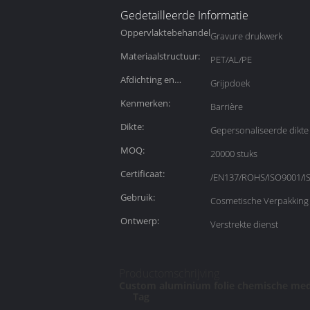
Gedetailleerde Informatie
Oppervlaktebehandelingen:
Gravure drukwerk
Materiaalstructuur:
PET/AL/PE
Afdichting en
Grijpdoek
handvat:
Kenmerken:
Barrière
Dikte:
Gepersonaliseerde dikte
MOQ:
20000 stuks
Certificaat:
/EN137/ROHS/ISO9001/I
Gebruik:
Cosmetische Verpakking
Ontwerp:
Verstrekte dienst
Productomschrijving
Custom aluminium folie chemische med
Tag