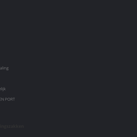
aling
lijk
EN PORT
kingszakken