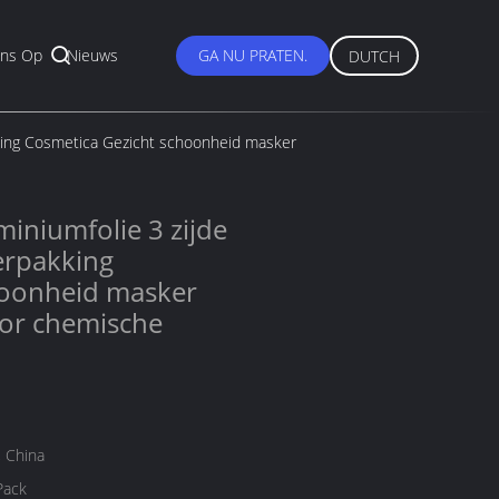
ns Op
Nieuws
GA NU PRATEN.
DUTCH
kking Cosmetica Gezicht schoonheid masker
iniumfolie 3 zijde
erpakking
hoonheid masker
or chemische
 China
Pack