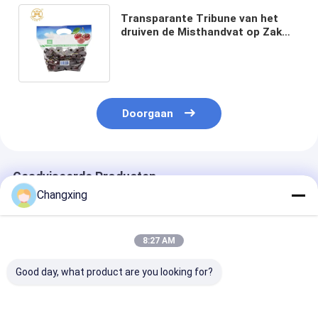
Transparante Tribune van het
druiven de Misthandvat op Zak
met Ritssluitingsvmpet Vers
Fruit Verpakking
Doorgaan
Geadviseerde Producten
Changxing
8:27 AM
Good day, what product are you looking for?
Persoonlijk
LDPE voedselveilige
OEM Transpar