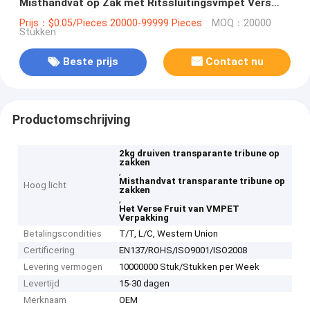
Misthandvat op Zak met Ritssluitingsvmpet Vers
Fruit Verpakking
Prijs：$0.05/Pieces 20000-99999 Pieces
MOQ：20000
Stukken
Beste prijs
Contact nu
Productomschrijving
2kg druiven transparante tribune op
zakken
,
Misthandvat transparante tribune op
Hoog licht
zakken
,
Het Verse Fruit van VMPET
Verpakking
Betalingscondities
T/T, L/C, Western Union
Certificering
EN137/ROHS/ISO9001/ISO2008
Levering vermogen
10000000 Stuk/Stukken per Week
Levertijd
15-30 dagen
Merknaam
OEM