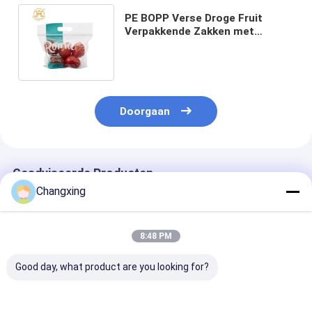
PE BOPP Verse Droge Fruit
Verpakkende Zakken met
Gatentribune die omhoog
Zakken verpakken
Doorgaan
Geadviseerde Producten
Changxing
8:48 PM
Good day, what product are you looking for?
Persoonlijk
LDPE voedselveilige
OEM Transpar