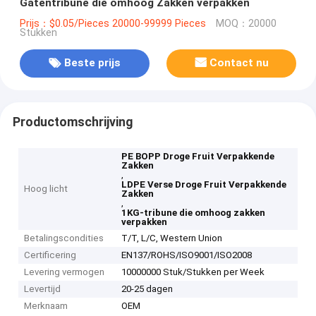
Gatentribune die omhoog Zakken verpakken
Prijs：$0.05/Pieces 20000-99999 Pieces
MOQ：20000
Stukken
Beste prijs
Contact nu
Productomschrijving
PE BOPP Droge Fruit Verpakkende
Zakken
,
LDPE Verse Droge Fruit Verpakkende
Hoog licht
Zakken
,
1KG-tribune die omhoog zakken
verpakken
Betalingscondities
T/T, L/C, Western Union
Certificering
EN137/ROHS/ISO9001/ISO2008
Levering vermogen
10000000 Stuk/Stukken per Week
Levertijd
20-25 dagen
Merknaam
OEM