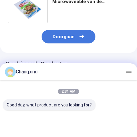
Microwaveable van de
Verpakkingsretort de Volledige
Druk op hoge temperatuur
Doorgaan
Geadviseerde Producten
Changxing
2:31 AM
Good day, what product are you looking for?
Aangepaste
Doorzichtige
CPP 125C
afdrukken Food
verpakkingszak voor
milieuvriendeli
Grade Beef Jerky
vers vlees op maat
vakuumpakket