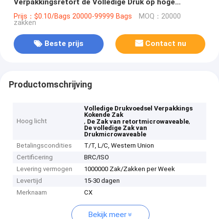
Verpakkingsretort de Volledige Druk op hoge
temperatuur
Prijs：$0.10/Bags 20000-99999 Bags
MOQ：20000
zakken
Beste prijs
Contact nu
Productomschrijving
Volledige Drukvoedsel Verpakkings
Kokende Zak
Hoog licht
,
,
De Zak van retortmicrowaveable
De volledige Zak van
Drukmicrowaveable
Betalingscondities
T/T, L/C, Western Union
Certificering
BRC/ISO
Levering vermogen
1000000 Zak/Zakken per Week
Levertijd
15-30 dagen
Merknaam
CX
Bekijk meer