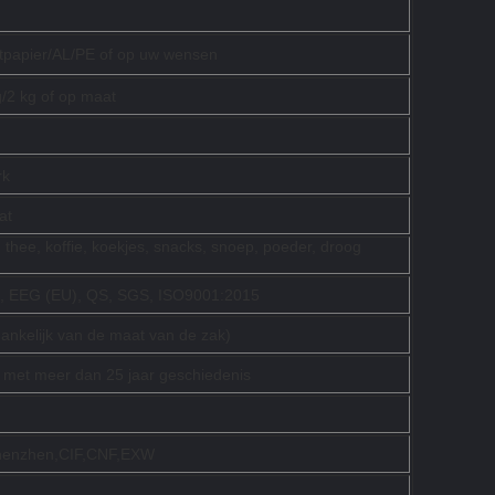
tpapier/AL/PE of op uw wensen
/2 kg of op maat
rk
at
 thee, koffie, koekjes, snacks, snoep, poeder, droog
, EEG (EU), QS, SGS, ISO9001:2015
ankelijk van de maat van de zak)
t met meer dan 25 jaar geschiedenis
henzhen,CIF,CNF,EXW