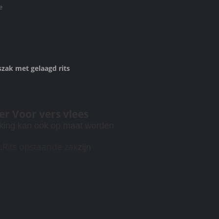
e
zak met gelaagd rits
r Voor vers vlees
king kan ook op maat worden
Rits opstaande zak
.
zijn