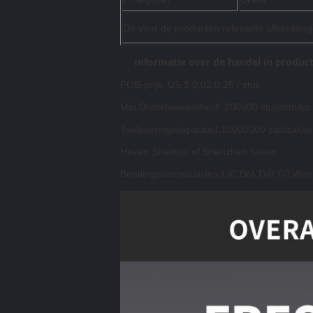
De voor de producten relevante afbeeldingen 
Informatie over de handel in produc
FOB-prijs: US $ 0,02 0,25 / stuk
Min.Orderhoeveelheid: 200000 stuks/stuks
Toeleveringskapaciteit:10000000 zak/zakk
Haven:Shantou of Shenzhen haven
Betalingsvoorwaarden:L/C,D/A,D/P,T/T,Wes