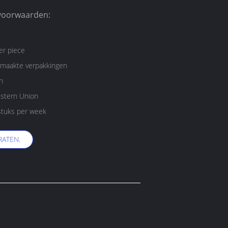
voorwaarden:
er piece
maakte verpakkingen
n
estern Union
tuks per week
RATEN.