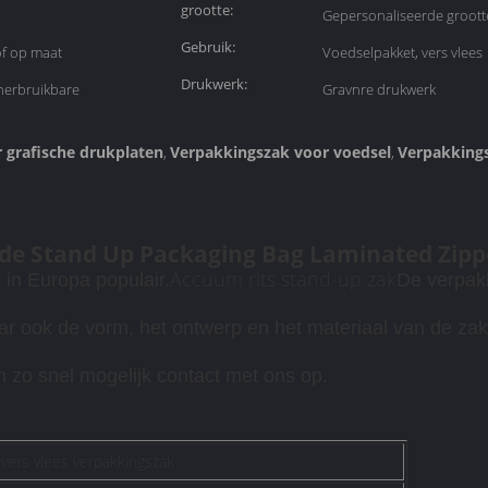
grootte:
Gepersonaliseerde groott
Gebruik:
of op maat
Voedselpakket, vers vlees
Drukwerk:
 herbruikbare
Gravnre drukwerk
 grafische drukplaten
Verpakkingszak voor voedsel
Verpakkings
,
,
de Stand Up Packaging Bag Laminated Zippe
Accuum rits stand-up zak
 in Europa populair.
De verpak
aar ook de vorm, het ontwerp en het materiaal van de zak
n zo snel mogelijk contact met ons op.
vers vlees verpakkingszak