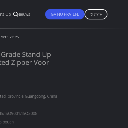
ns Op
Nieuws
GA NU PRATEN.
DUTCH
 vers vlees
d Grade Stand Up
ted Zipper Voor
tad, provincie Guangdong, China
S/ISO9001/ISO2008
p pouch