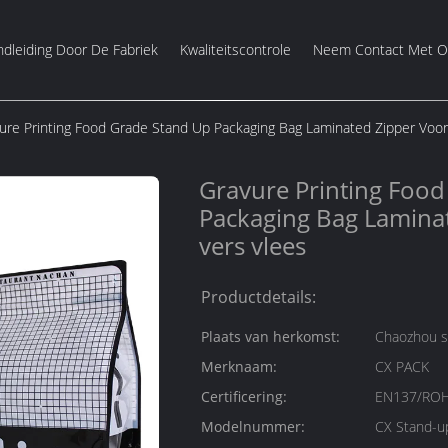
dleiding Door De Fabriek
Kwaliteitscontrole
Neem Contact Met O
ure Printing Food Grade Stand Up Packaging Bag Laminated Zipper Voor
Gravure Printing Foo
Packaging Bag Lamina
vers vlees
Productdetails:
Plaats van herkomst:
Chaozhou s
Merknaam:
CX PACK
Certificering:
EN137/ROH
Modelnummer:
CX Stand-u