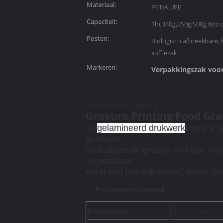
Materiaal:
PET/AL/PE
Capaciteit:
1lb,340g,250g,500g 8oz 
Posten:
Biologisch afbreekbare,
koffiezak
Markeren:
Verpakkingszak voor
Productomschrijving
Gravure Printing Food Gra
De
gelamineerd drukwerk
Deze V is
gemaakt.
Niet alleen de grootte en kleur, m
recyclebaar.
Als u nog iets wilt weten, neem da
Productbeschrijving
Zipper Stand Up 
Productnaam