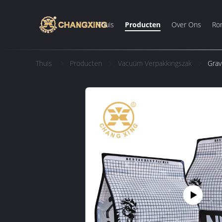
Thuis
Producten
Over Ons
Ron
Thuis
Producten
Vacuüm Verpakkingszak
Grav