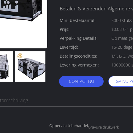
Betalen & Verzenden Algemene 
Min. bestelaantal:
5000 stuks
Prijs:
$0.08-0.1 p
Verpakking Details:
Op maat ge
Levertijd:
15-20 dage
Betalingscondities:
T/T, L/C, W
Levering vermogen:
10000000 s
CONTACT NU
GA NU P
tomschrijving
Oppervlaktebehandelingen:
Gravure drukwerk