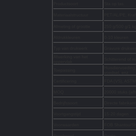
Productsoort
Sta op tas.
Materiaalstructuur
PET/AL/PE, Kraf
Afmeting of grootte
250 g/500 g/1 kg
Afdrukkleuren
0-10 kleuren
Typ van drukwerk
Gravure drukwe
Afwerking van het
Schitterend of m
oppervlak
Huisdiervoeding,
Toepassing
voedsel, enz.
Certificering
FDA (VS), ASTM
MOQ
20000 stuks (afh
Bedrijfssoort
Directe fabrikan
Voortgangstijd
15-20 dagen
Voorwaarden
FOB Shantou/S
Proefproef
Gratis