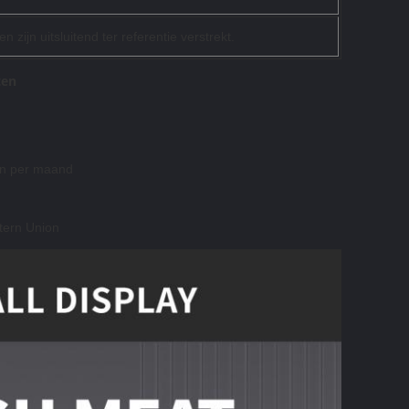
zijn uitsluitend ter referentie verstrekt.
ten
en per maand
tern Union